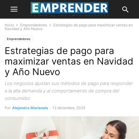
Inicio
Emprendedores
Estrategias de pago para maximizar ventas en
Navidad y Año Nuevo
Emprendedores
Estrategias de pago para
maximizar ventas en Navidad
y Año Nuevo
Los negocios ajustan sus métodos de pago para responder
a la alta demanda y al comportamiento de compra del
consumidor.
Por
Alejandra Marianela
-
12 diciembre, 2025