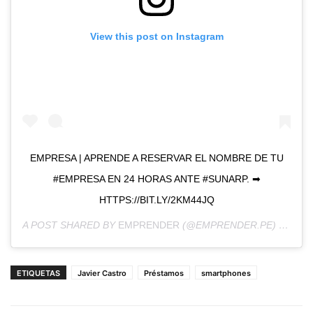
View this post on Instagram
EMPRESA | APRENDE A RESERVAR EL NOMBRE DE TU
#EMPRESA EN 24 HORAS ANTE #SUNARP. ➡
HTTPS://BIT.LY/2KM44JQ
A POST SHARED BY
EMPRENDER
(@EMPRENDER.PE) ON
JUN
ETIQUETAS
Javier Castro
Préstamos
smartphones