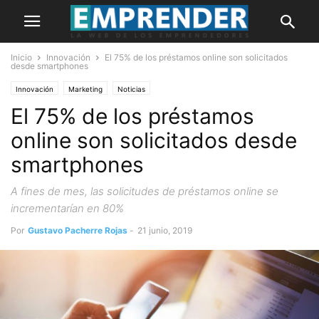
Inicio
Innovación
El 75% de los préstamos online son solicitados
desde smartphones
Innovación
Marketing
Noticias
El 75% de los préstamos
online son solicitados desde
smartphones
A fines de mes, las solicitudes de préstamos online se
incrementarían en 80%
Por
Gustavo Pacherre Rojas
-
21 junio, 2019