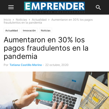
Inicio
Noticias
Actualidad
Aumentaron en 30% los pagos
fraudulentos en la pandemia
Actualidad
Innovación
Noticias
Aumentaron en 30% los
pagos fraudulentos en la
pandemia
Por
Tatiana Castillo Merino
-
22 octubre, 2020