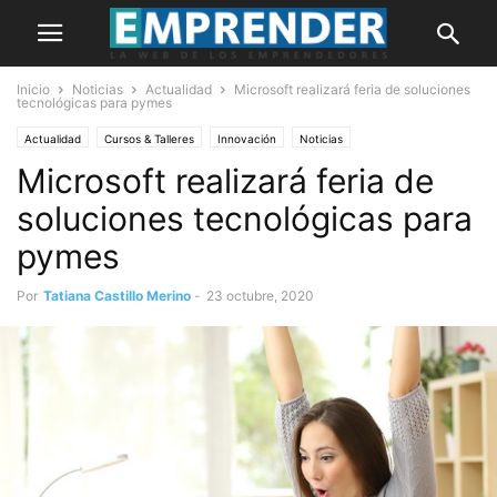
Inicio
Noticias
Actualidad
Microsoft realizará feria de soluciones
tecnológicas para pymes
Actualidad
Cursos & Talleres
Innovación
Noticias
Microsoft realizará feria de
soluciones tecnológicas para
pymes
Por
Tatiana Castillo Merino
-
23 octubre, 2020