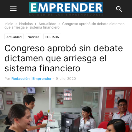
Inicio
Noticias
Actualidad
Congreso aprobó sin debate dictamen
que arriesga el sistema financiero
Actualidad
Noticias
PORTADA
Congreso aprobó sin debate
dictamen que arriesga el
sistema financiero
Por
Redacción | Emprender
-
9 julio, 2020