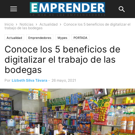
Inicio
Noticias
Actualidad
Conoce los 5 beneficios de digitalizar el
trabajo de las bodegas
Actualidad
Emprendedores
Mypes
PORTADA
Conoce los 5 beneficios de
digitalizar el trabajo de las
bodegas
Por
Lizbeth Silva Távara
-
26 mayo, 2021