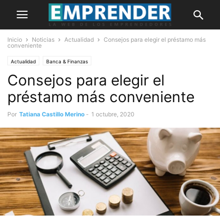
Inicio
Noticias
Actualidad
Consejos para elegir el préstamo más
conveniente
Actualidad
Banca & Finanzas
Consejos para elegir el
préstamo más conveniente
Por
Tatiana Castillo Merino
-
1 octubre, 2020