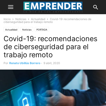
Inicio
Noticias
Actualidad
Covid-19: recomendaciones de
ciberseguridad para el trabajo remoto
Actualidad
Noticias
PORTADA
Covid-19: recomendaciones
de ciberseguridad para el
trabajo remoto
Por
Renato Ubillús Borrero
-
9 abril, 2020