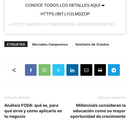
CONOCE TODOS LOS DETALLES AQUÍ ➡
HTTPS://BIT.LY/2LMDZOP
A POST SHARED BY
EMPRENDER
(@EMPRENDER.PE) ON
JUL
ETIQUETAS
Mercados Campesinos
Veintiséis de Octubre
Artículo anterior
Artículo siguiente
Análisis FODA: qué es, para
Millennials consideran la
qué sirve y cómo aplicarlo en
educación como su mayor
tu negocio
oportunidad de crecimiento