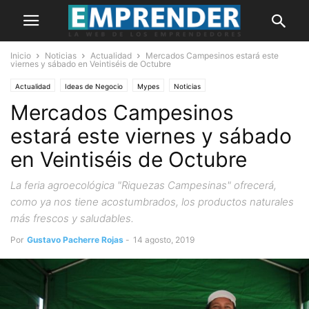
Inicio
Noticias
Actualidad
Mercados Campesinos estará este
viernes y sábado en Veintiséis de Octubre
Actualidad
Ideas de Negocio
Mypes
Noticias
Mercados Campesinos
estará este viernes y sábado
en Veintiséis de Octubre
La feria agroecológica "Riquezas Campesinas" ofrecerá,
como ya nos tiene acostumbrados, los productos naturales
más frescos y saludables.
Por
Gustavo Pacherre Rojas
-
14 agosto, 2019