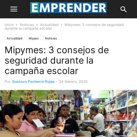
Inicio
Noticias
Actualidad
Mipymes: 3 consejos de seguridad
durante la campaña escolar
Actualidad
Mypes
Noticias
Mipymes: 3 consejos de
seguridad durante la
campaña escolar
Por
Gustavo Pacherre Rojas
-
24 febrero, 2020