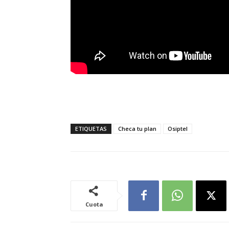
ETIQUETAS
Checa tu plan
Osiptel
Cuota