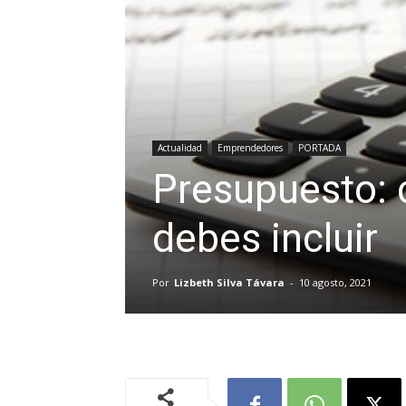
Actualidad
Emprendedores
PORTADA
Presupuesto: c
debes incluir
Por
Lizbeth Silva Távara
-
10 agosto, 2021