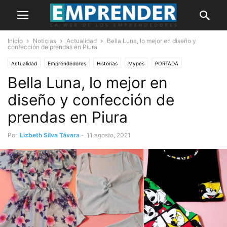
Inicio
Noticias
Actualidad
Bella Luna, lo mejor en diseño y
confección de prendas en Piura
Actualidad
Emprendedores
Historias
Mypes
PORTADA
Bella Luna, lo mejor en
diseño y confección de
prendas en Piura
Por
Lizbeth Silva Távara
-
11 agosto, 2021