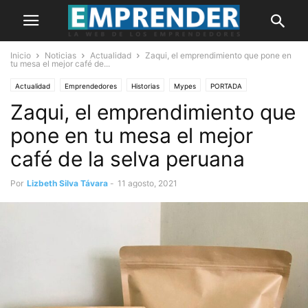
Inicio
Noticias
Actualidad
Zaqui, el emprendimiento que pone en
tu mesa el mejor café de...
Actualidad
Emprendedores
Historias
Mypes
PORTADA
Zaqui, el emprendimiento que
pone en tu mesa el mejor
café de la selva peruana
Por
Lizbeth Silva Távara
-
11 agosto, 2021