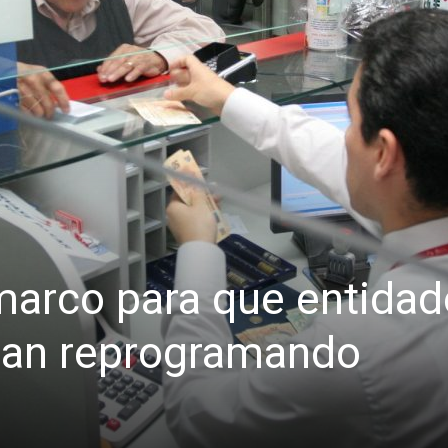
arco para que entidad
igan reprogramando