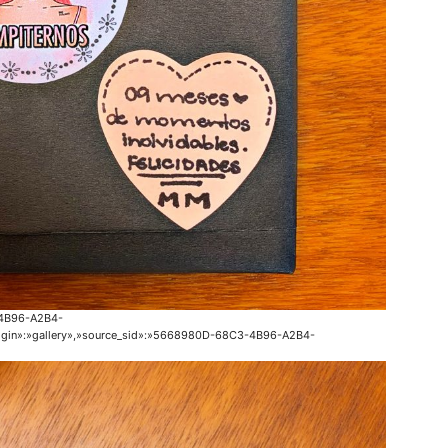
-4B96-A2B4-
igin»:»gallery»,»source_sid»:»5668980D-68C3-4B96-A2B4-