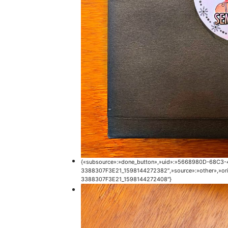
{«subsource»:»done_button»,»uid»:»5668980D-68C3
3388307F3E21_1598144272382″,»source»:»other»,»or
3388307F3E21_1598144272408″}