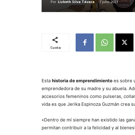
Por
Lizbeth Silva Távara
-
7 julio, 2021
Cuota
Esta
historia de emprendimiento
es sobre u
emprendedora de su madre y su abuela. Adem
accesorios femeninos como pulseras, collare
vida es que Jerika Espinoza Guzmán crea 
«Dentro de mí siempre han existido las ga
permitan contribuir a la felicidad y al biene