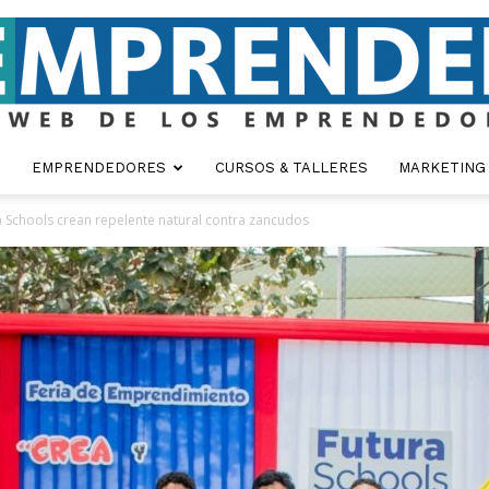
EMPRENDEDORES
CURSOS & TALLERES
MARKETING
Emprender
Schools crean repelente natural contra zancudos