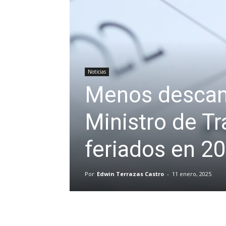
Noticias
Menos descans
Ministro de Tr
feriados en 2
Por
Edwin Terrazas Castro
-
11 enero, 2025