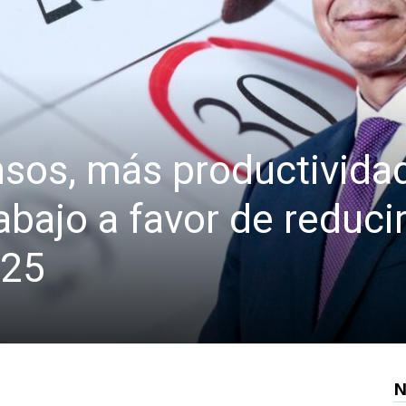
os, más productividad
abajo a favor de reduci
025
N