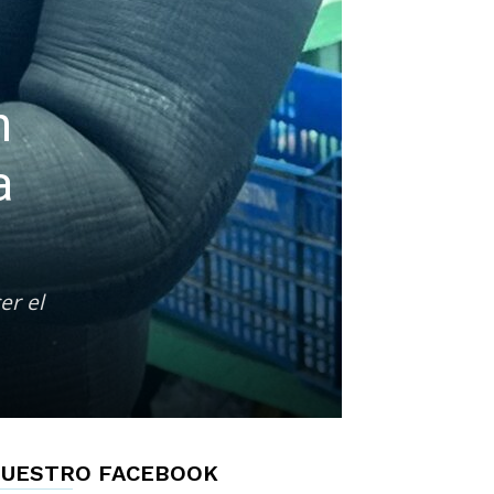
n
a
er el
UESTRO FACEBOOK