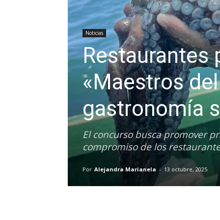
Noticias
Restaurantes p
«Maestros del 
gastronomía s
El concurso busca promover prá
compromiso de los restaurantes
Por
Alejandra Marianela
-
13 octubre, 2025