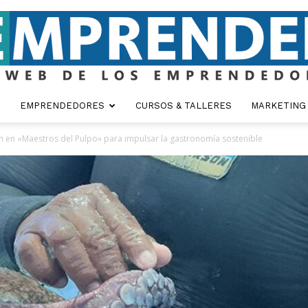
EMPRENDEDORES
CURSOS & TALLERES
MARKETING
Emprender
n en «Maestros del Pulpo» para impulsar la gastronomía sostenible