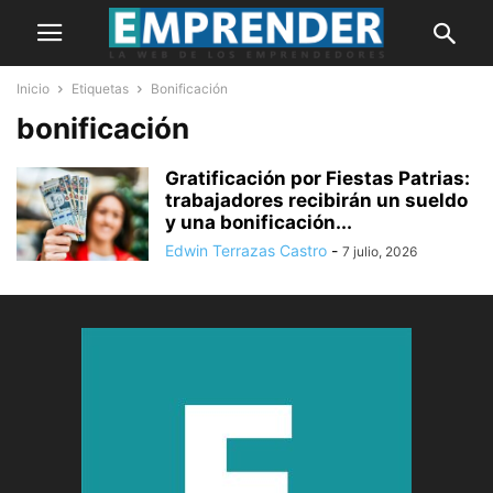
Inicio
Etiquetas
Bonificación
bonificación
Gratificación por Fiestas Patrias:
trabajadores recibirán un sueldo
y una bonificación...
Edwin Terrazas Castro
-
7 julio, 2026