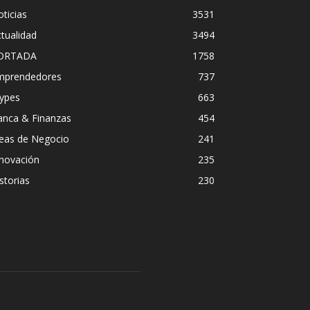
ticias
3531
tualidad
3494
ORTADA
1758
mprendedores
737
ypes
663
anca & Finanzas
454
deas de Negocio
241
nnovación
235
storias
230