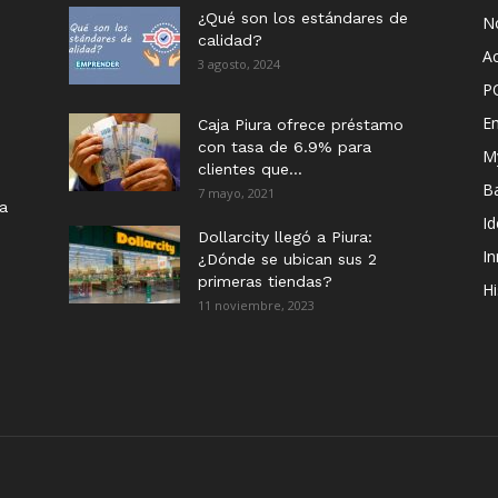
¿Qué son los estándares de
No
calidad?
Ac
3 agosto, 2024
P
E
Caja Piura ofrece préstamo
con tasa de 6.9% para
M
clientes que...
B
7 mayo, 2021
ia
I
Dollarcity llegó a Piura:
I
¿Dónde se ubican sus 2
primeras tiendas?
Hi
11 noviembre, 2023