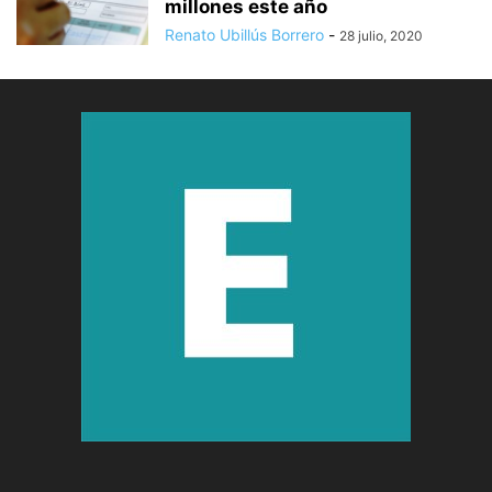
millones este año
Renato Ubillús Borrero
-
28 julio, 2020