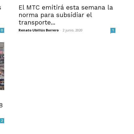
s
El MTC emitirá esta semana la
norma para subsidiar el
transporte...
Renato Ubillús Borrero
-
2 junio, 2020
0
1
8
2