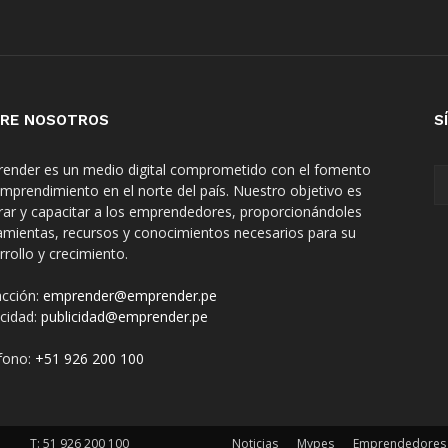
RE NOSOTROS
S
ender es un medio digital comprometido con el fomento
emprendimiento en el norte del país. Nuestro objetivo es
irar y capacitar a los emprendedores, proporcionándoles
amientas, recursos y conocimientos necesarios para su
rrollo y crecimiento.
cción:
emprender@emprender.pe
icidad:
publicidad@emprender.pe
fono:
+51 926 200 100
T:
51 926 200 100
Noticias
Mypes
Emprendedores