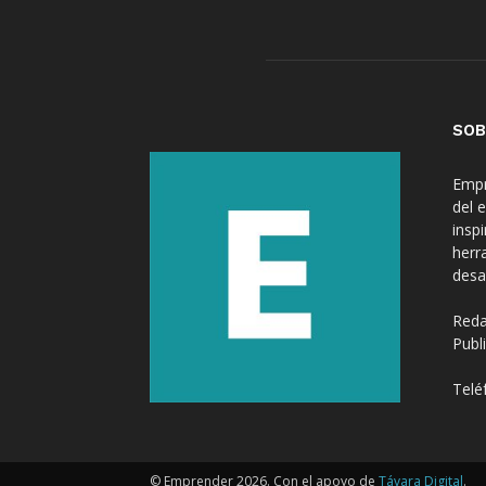
SOB
Empr
del 
insp
herr
desa
Reda
Publ
Telé
© Emprender 2026. Con el apoyo de
Távara Digital
.