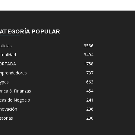
ATEGORÍA POPULAR
ticias
3536
tualidad
3494
ORTADA
1758
mprendedores
737
ypes
663
anca & Finanzas
454
deas de Negocio
241
nnovación
236
storias
230