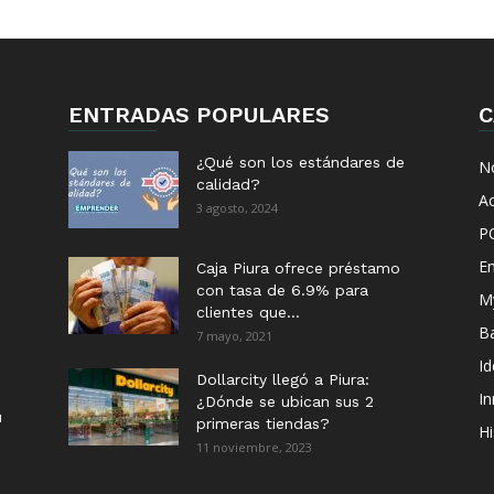
ENTRADAS POPULARES
C
¿Qué son los estándares de
No
calidad?
Ac
3 agosto, 2024
P
E
Caja Piura ofrece préstamo
con tasa de 6.9% para
M
clientes que...
B
7 mayo, 2021
I
Dollarcity llegó a Piura:
I
¿Dónde se ubican sus 2
u
primeras tiendas?
Hi
11 noviembre, 2023