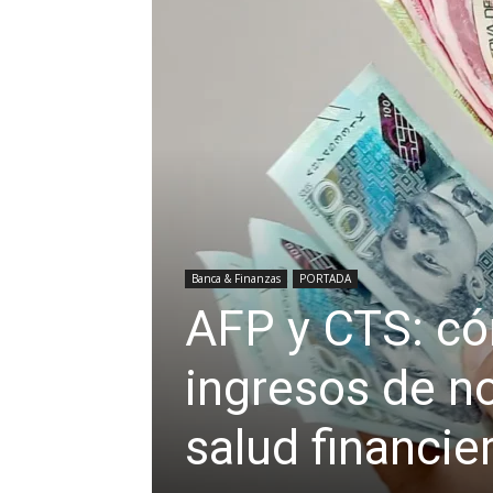
Banca & Finanzas
PORTADA
AFP y CTS: có
ingresos de n
salud financie