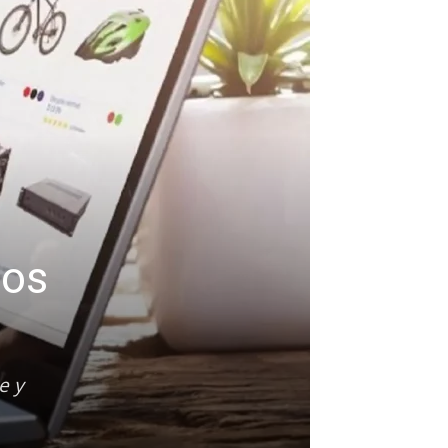
gos
e y