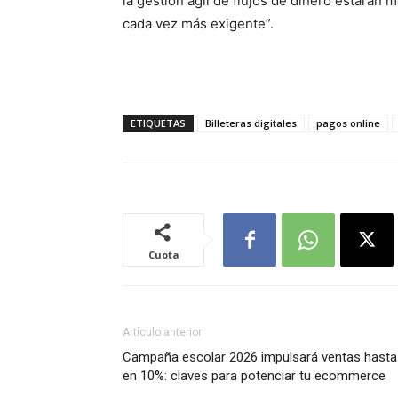
la gestión ágil de flujos de dinero estarán 
cada vez más exigente”.
ETIQUETAS
Billeteras digitales
pagos online
Cuota
Artículo anterior
Campaña escolar 2026 impulsará ventas hasta
en 10%: claves para potenciar tu ecommerce