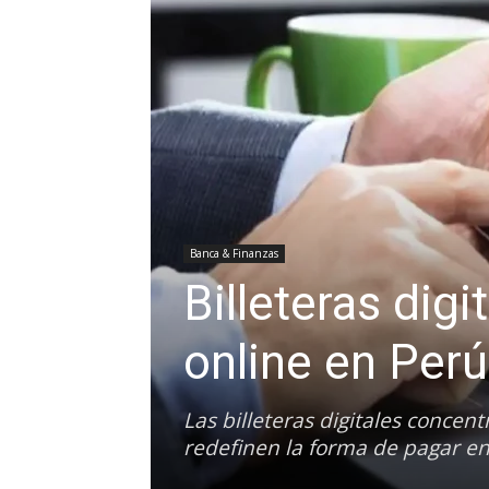
Banca & Finanzas
Billeteras dig
online en Perú
Las billeteras digitales concent
redefinen la forma de pagar en