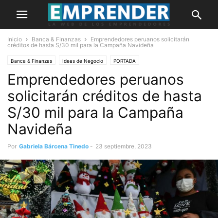
Inicio
Banca & Finanzas
Emprendedores peruanos solicitarán
créditos de hasta S/30 mil para la Campaña Navideña
Banca & Finanzas
Ideas de Negocio
PORTADA
Emprendedores peruanos
solicitarán créditos de hasta
S/30 mil para la Campaña
Navideña
Por
Gabriela Bárcena Tinedo
-
23 septiembre, 2023