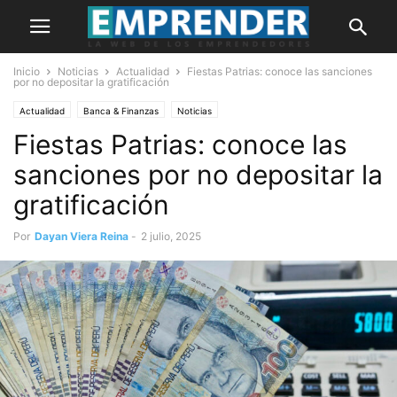
Inicio
Noticias
Actualidad
Fiestas Patrias: conoce las sanciones
por no depositar la gratificación
Actualidad
Banca & Finanzas
Noticias
Fiestas Patrias: conoce las
sanciones por no depositar la
gratificación
Por
Dayan Viera Reina
-
2 julio, 2025