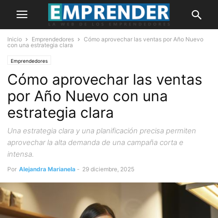
Inicio
Emprendedores
Cómo aprovechar las ventas por Año Nuevo
con una estrategia clara
Emprendedores
Cómo aprovechar las ventas
por Año Nuevo con una
estrategia clara
Una estrategia clara y una planificación precisa permiten
aprovechar la alta demanda de una campaña corta e
intensa.
Por
Alejandra Marianela
-
29 diciembre, 2025