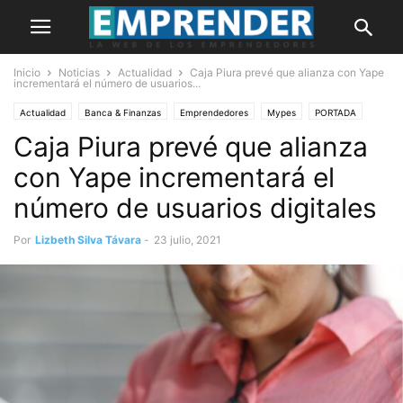
Inicio
Noticias
Actualidad
Caja Piura prevé que alianza con Yape
incrementará el número de usuarios...
Actualidad
Banca & Finanzas
Emprendedores
Mypes
PORTADA
Caja Piura prevé que alianza
con Yape incrementará el
número de usuarios digitales
Por
Lizbeth Silva Távara
-
23 julio, 2021