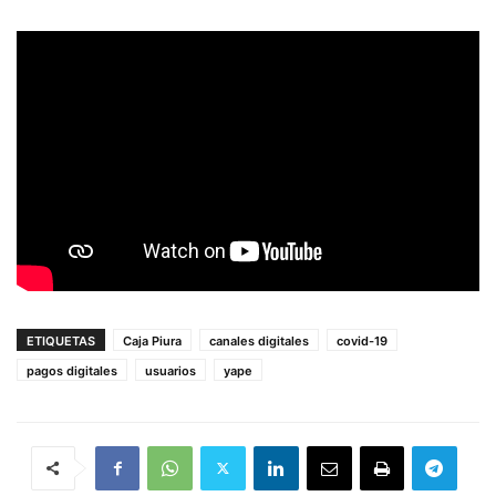
ETIQUETAS
Caja Piura
canales digitales
covid-19
pagos digitales
usuarios
yape