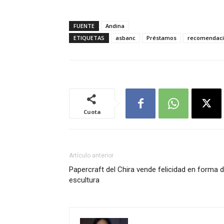
FUENTE
Andina
ETIQUETAS
asbanc
Préstamos
recomendac
Cuota
Artículo anterior
Papercraft del Chira vende felicidad en forma 
escultura