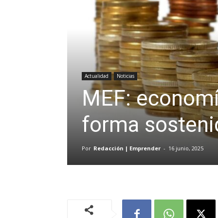
Actualidad
Noticias
MEF: economía
forma sosteni
Por
Redacción | Emprender
-
16 junio, 2025