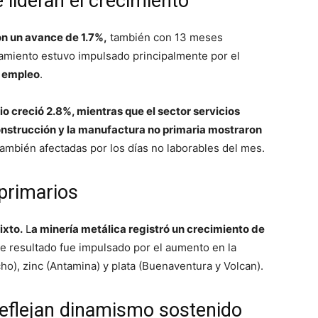
 lideran el crecimiento
on un avance de 1.7%,
también con 13 meses
amiento estuvo impulsado principalmente por el
l empleo
.
o creció 2.8%, mientras que el sector servicios
nstrucción y la manufactura no primaria mostraron
también afectadas por los días no laborables del mes.
 primarios
ixto.
L
a minería metálica registró un crecimiento de
te resultado fue impulsado por el aumento en la
), zinc (Antamina) y plata (Buenaventura y Volcan).
reflejan dinamismo sostenido