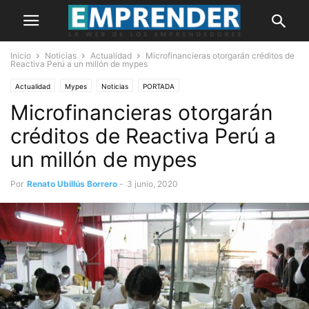
Inicio
Noticias
Actualidad
Microfinancieras otorgarán créditos de
Reactiva Perú a un millón de mypes
Actualidad
Mypes
Noticias
PORTADA
Microfinancieras otorgarán
créditos de Reactiva Perú a
un millón de mypes
Por
Renato Ubillús Borrero
-
3 junio, 2020