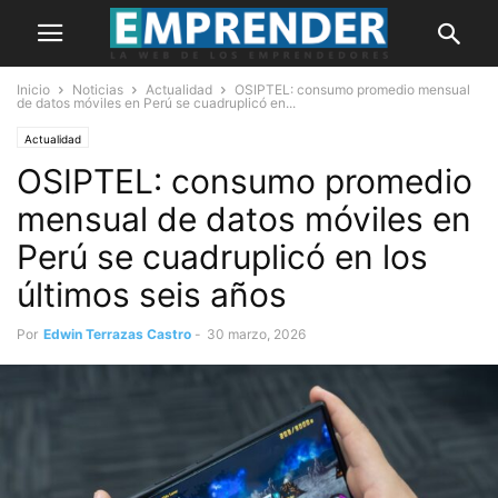
Inicio
Noticias
Actualidad
OSIPTEL: consumo promedio mensual
de datos móviles en Perú se cuadruplicó en...
Actualidad
OSIPTEL: consumo promedio
mensual de datos móviles en
Perú se cuadruplicó en los
últimos seis años
Por
Edwin Terrazas Castro
-
30 marzo, 2026