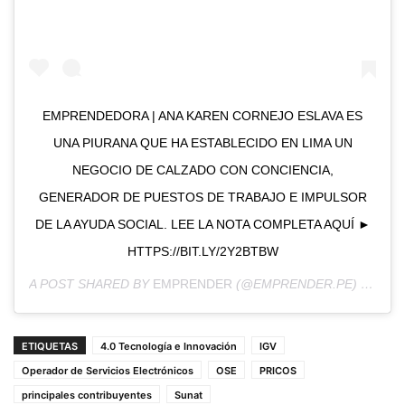
EMPRENDEDORA | ANA KAREN CORNEJO ESLAVA ES
UNA PIURANA QUE HA ESTABLECIDO EN LIMA UN
NEGOCIO DE CALZADO CON CONCIENCIA,
GENERADOR DE PUESTOS DE TRABAJO E IMPULSOR
DE LA AYUDA SOCIAL. LEE LA NOTA COMPLETA AQUÍ ►
HTTPS://BIT.LY/2Y2BTBW
A POST SHARED BY
EMPRENDER
(@EMPRENDER.PE) ON
JUN
ETIQUETAS
4.0 Tecnología e Innovación
IGV
Operador de Servicios Electrónicos
OSE
PRICOS
principales contribuyentes
Sunat