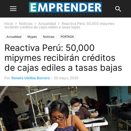
Inicio
Noticias
Actualidad
Reactiva Perú: 50,000 mipymes
recibirán créditos de cajas ediles a tasas bajas
Actualidad
Mypes
Noticias
PORTADA
Reactiva Perú: 50,000
mipymes recibirán créditos
de cajas ediles a tasas bajas
Por
Renato Ubillús Borrero
-
20 mayo, 2020