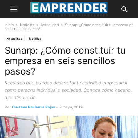
Inicio
Noticias
Actualidad
Sunarp: ¿Cómo constituir tu empresa en
seis sencillos pasos?
Actualidad
Noticias
Sunarp: ¿Cómo constituir tu
empresa en seis sencillos
pasos?
Recuerda que puedes desarrollar tu actividad empresarial
como persona individual o sociedad. Conoce cómo hacerlo,
a continuación.
Por
Gustavo Pacherre Rojas
-
8 mayo, 2019