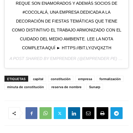
REQUE SON ENAMORADOS Y ADEMÁS SOCIOS DE
#COCOLALÁ, UNA EMPRESA DEDICADA A LA
DECORACIÓN DE FIESTAS TEMÁTICAS QUE TIENE
COMO DISTINTIVO EL TRABAJO ARMONIZADO CON EL
CUIDADO DEL MEDIO AMBIENTE. LEE LA NOTA
COMPLETA AQUÍ ► HTTPS://BIT.LY/2VQXZTH
A POST SHARED BY
EMPRENDER
(@EMPRENDER.PE) ON
MAY
ETIQUETAS
capital
constitución
empresa
formalización
minuta de constitución
reserva de nombre
Sunarp