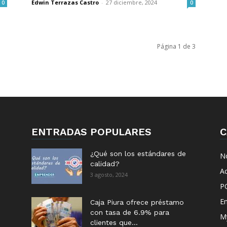
Edwin Terrazas Castro
-
27 diciembre, 2024
0
0
Página 1 de 3
ENTRADAS POPULARES
C
¿Qué son los estándares de
No
calidad?
Ac
3 agosto, 2024
P
E
Caja Piura ofrece préstamo
con tasa de 6.9% para
M
clientes que...