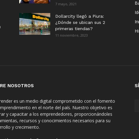
B
7 mayo, 2021
I
Dollarcity llegó a Piura:
I
¿Dónde se ubican sus 2
u
primeras tiendas?
Hi
11 noviembre, 2023
RE NOSOTROS
S
ender es un medio digital comprometido con el fomento
emprendimiento en el norte del país. Nuestro objetivo es
irar y capacitar a los emprendedores, proporcionándoles
amientas, recursos y conocimientos necesarios para su
rrollo y crecimiento.