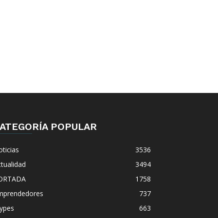
ATEGORÍA POPULAR
ticias
3536
tualidad
3494
ORTADA
1758
mprendedores
737
ypes
663