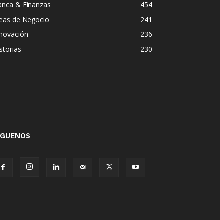
anca & Finanzas
454
deas de Negocio
241
nnovación
236
storias
230
ÍGUENOS