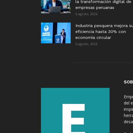
la transformación digital de
empresas peruanas
6 agosto, 2026
Industria pesquera mejora s
eficiencia hasta 30% con
economía circular
6 agosto, 2026
SOB
Empr
del 
insp
herr
desa