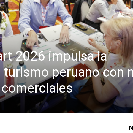
art 2026 impulsa la
 turismo peruano con
s comerciales
N