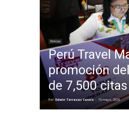
Noticias
Perú Travel M
promoción del
de 7,500 cita
Por
Edwin Terrazas Castro
-
15 mayo, 2026