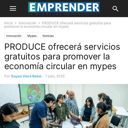
Inicio
Innovación
PRODUCE ofrecerá servicios gratuitos para
promover la economía circular en mypes
Innovación
Mypes
Noticias
PRODUCE ofrecerá servicios
gratuitos para promover la
economía circular en mypes
Por
Dayan Viera Reina
-
1 julio, 2025