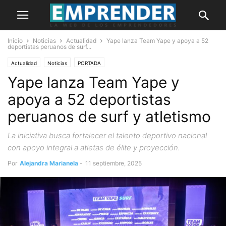
Inicio
Noticias
Actualidad
Yape lanza Team Yape y apoya a 52
deportistas peruanos de surf...
Actualidad
Noticias
PORTADA
Yape lanza Team Yape y
apoya a 52 deportistas
peruanos de surf y atletismo
La iniciativa busca fortalecer el talento deportivo nacional
con apoyo integral a atletas de élite y proyección.
Por
Alejandra Marianela
-
11 septiembre, 2025