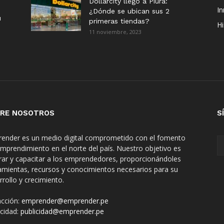
Dollarcity llegó a Piura:
I
¿Dónde se ubican sus 2
u
primeras tiendas?
Hi
11 noviembre, 2023
RE NOSOTROS
S
ender es un medio digital comprometido con el fomento
emprendimiento en el norte del país. Nuestro objetivo es
irar y capacitar a los emprendedores, proporcionándoles
amientas, recursos y conocimientos necesarios para su
rrollo y crecimiento.
cción:
emprender@emprender.pe
icidad:
publicidad@emprender.pe