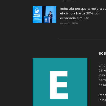
Industria pesquera mejora s
eficiencia hasta 30% con
economía circular
6 agosto, 2026
SOB
Empr
del 
insp
herr
desa
Reda
Publ