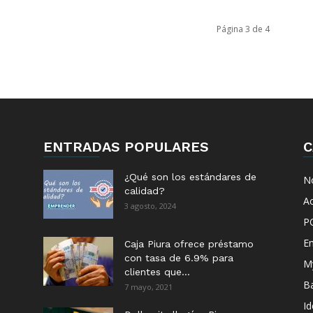
Página 3 de 4
ENTRADAS POPULARES
C
¿Qué son los estándares de
No
calidad?
Ac
3 agosto, 2024
P
E
Caja Piura ofrece préstamo
con tasa de 6.9% para
M
clientes que...
B
7 mayo, 2021
I