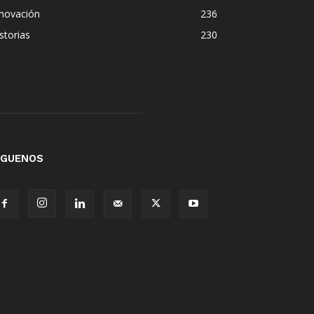
nnovación
236
storias
230
ÍGUENOS