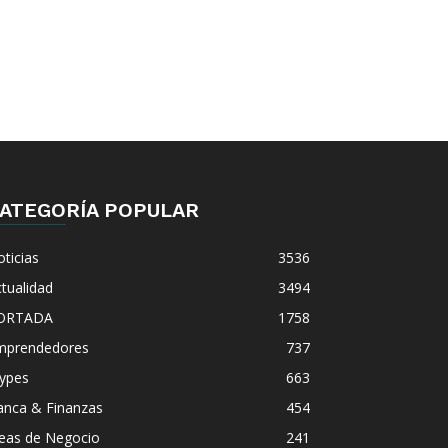
ATEGORÍA POPULAR
ticias
3536
tualidad
3494
ORTADA
1758
mprendedores
737
ypes
663
anca & Finanzas
454
deas de Negocio
241