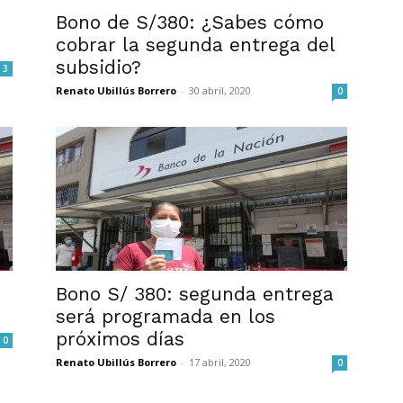
Bono de S/380: ¿Sabes cómo
cobrar la segunda entrega del
subsidio?
3
Renato Ubillús Borrero
-
30 abril, 2020
0
Bono S/ 380: segunda entrega
será programada en los
próximos días
0
Renato Ubillús Borrero
-
17 abril, 2020
0