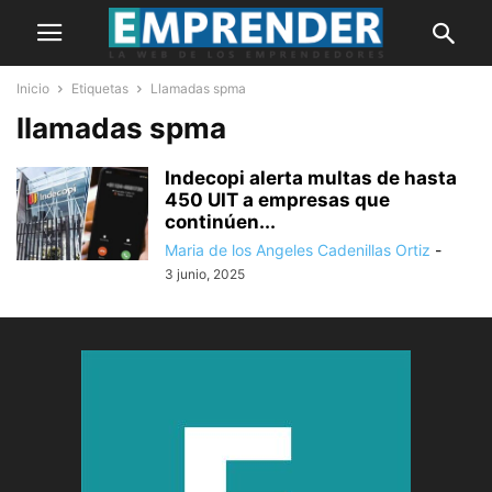
Inicio
Etiquetas
Llamadas spma
llamadas spma
Indecopi alerta multas de hasta
450 UIT a empresas que
continúen...
Maria de los Angeles Cadenillas Ortiz
-
3 junio, 2025