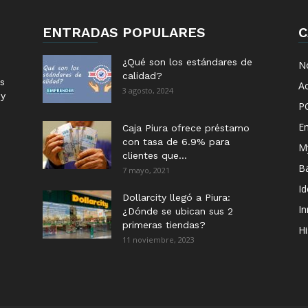
ENTRADAS POPULARES
C
¿Qué son los estándares de
No
calidad?
s
Ac
3 agosto, 2024
 y
P
E
Caja Piura ofrece préstamo
con tasa de 6.9% para
M
clientes que...
B
7 mayo, 2021
I
Dollarcity llegó a Piura:
I
¿Dónde se ubican sus 2
primeras tiendas?
Hi
11 noviembre, 2023