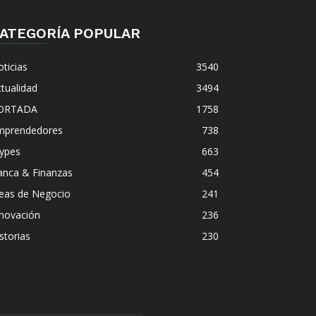
ATEGORÍA POPULAR
ticias
3540
tualidad
3494
ORTADA
1758
mprendedores
738
ypes
663
anca & Finanzas
454
deas de Negocio
241
nnovación
236
storias
230