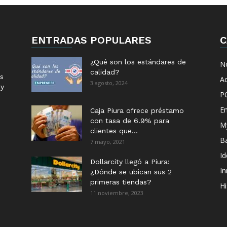
ENTRADAS POPULARES
C
¿Qué son los estándares de
No
calidad?
s
Ac
3 agosto, 2024
 y
P
E
Caja Piura ofrece préstamo
con tasa de 6.9% para
M
clientes que...
B
7 mayo, 2021
I
Dollarcity llegó a Piura:
I
¿Dónde se ubican sus 2
primeras tiendas?
Hi
11 noviembre, 2023