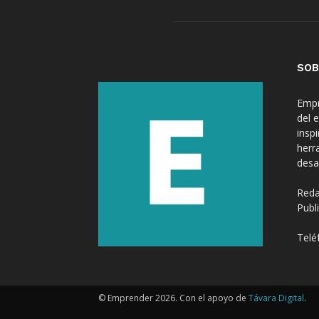
SOB
Empr
del 
insp
herr
desa
Reda
Publ
Telé
© Emprender 2026. Con el apoyo de
Távara Digital
.