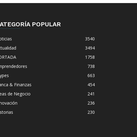
ATEGORÍA POPULAR
ticias
3540
tualidad
3494
ORTADA
1758
mprendedores
738
ypes
663
anca & Finanzas
454
deas de Negocio
241
nnovación
236
storias
230