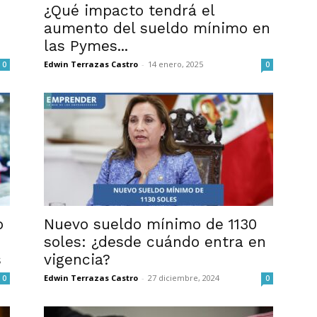
¿Qué impacto tendrá el
aumento del sueldo mínimo en
las Pymes...
Edwin Terrazas Castro
-
14 enero, 2025
0
0
o
Nuevo sueldo mínimo de 1130
soles: ¿desde cuándo entra en
s
vigencia?
Edwin Terrazas Castro
-
27 diciembre, 2024
0
0