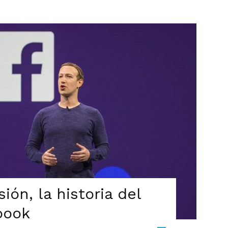
ión, la historia del
book