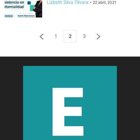
Lizbeth Silva Távara
-
22 abril, 2021
1
2
3