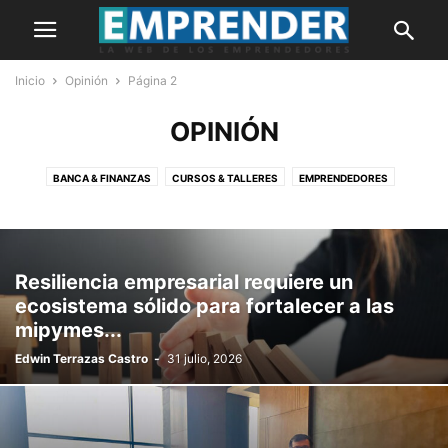
Inicio
Opinión
Página 2
OPINIÓN
BANCA & FINANZAS
CURSOS & TALLERES
EMPRENDEDORES
HISTORIAS
IDEAS DE NEGOCIO
INNOVACIÓN
MARKETING
MYPES
NOTICIAS
OPINIÓN
PORTADA
Resiliencia empresarial requiere un
ecosistema sólido para fortalecer a las
mipymes...
Edwin Terrazas Castro
-
31 julio, 2026