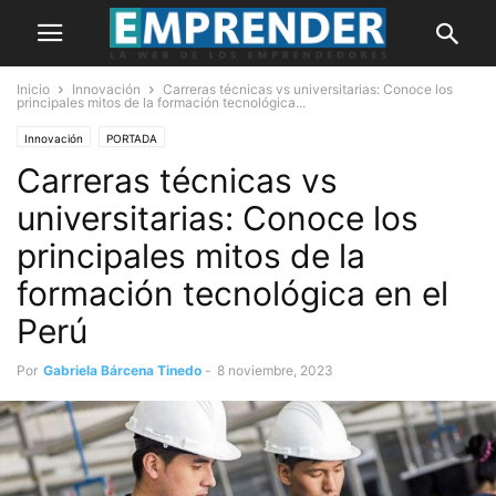
Inicio
Innovación
Carreras técnicas vs universitarias: Conoce los
principales mitos de la formación tecnológica...
Innovación
PORTADA
Carreras técnicas vs
universitarias: Conoce los
principales mitos de la
formación tecnológica en el
Perú
Por
Gabriela Bárcena Tinedo
-
8 noviembre, 2023