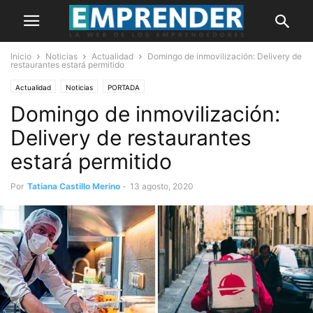
Inicio
Noticias
Actualidad
Domingo de inmovilización: Delivery de
restaurantes estará permitido
Actualidad
Noticias
PORTADA
Domingo de inmovilización:
Delivery de restaurantes
estará permitido
Por
Tatiana Castillo Merino
-
13 agosto, 2020