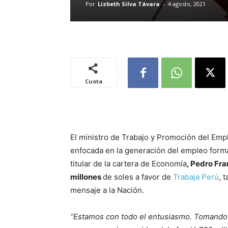
Por
Lizbeth Silva Távara
-
4 agosto, 2021
Cuota
El ministro de Trabajo y Promoción del Emp
enfocada en la generación del empleo forma
titular de la cartera de Economía
, Pedro Fr
millones
de soles a favor de
Trabaja Perú
, 
mensaje a la Nación.
“Estamos con todo el entusiasmo. Tomando l