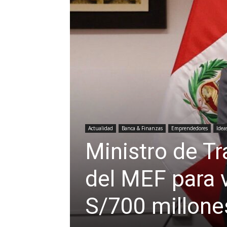
Actualidad
Banca & Finanzas
Emprendedores
Idea
Ministro de Tr
del MEF para v
S/700 millone