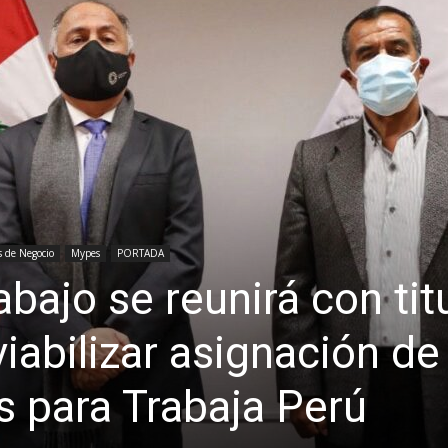
s de Negocio
Mypes
PORTADA
abajo se reunirá con tit
iabilizar asignación de
s para Trabaja Perú