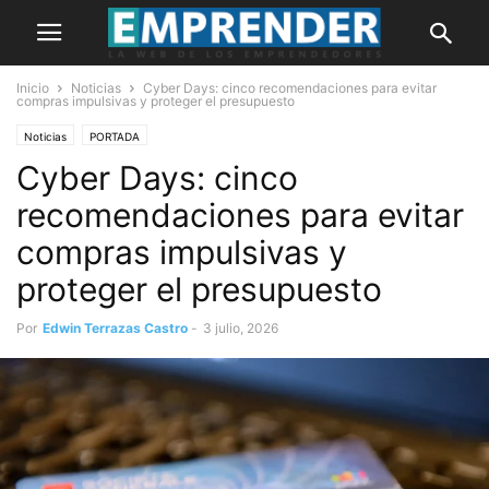
Inicio
Noticias
Cyber Days: cinco recomendaciones para evitar
compras impulsivas y proteger el presupuesto
Noticias
PORTADA
Cyber Days: cinco
recomendaciones para evitar
compras impulsivas y
proteger el presupuesto
Por
Edwin Terrazas Castro
-
3 julio, 2026